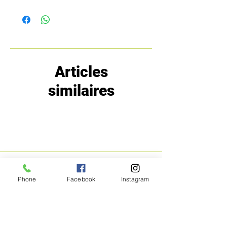
Articles
similaires
MENU
POLITIQUE
Phone
Facebook
Instagram
Boutique
Expéditions et
Prestige
retours