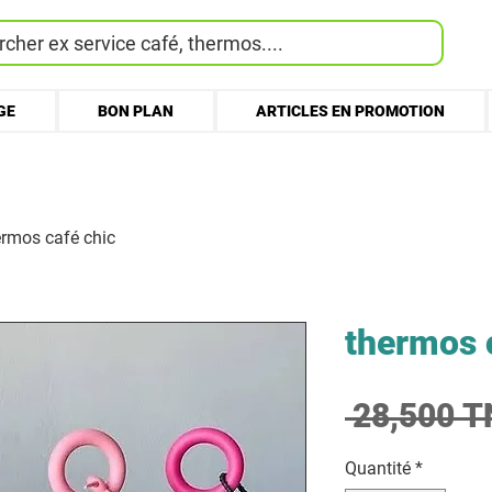
cher ex service café, thermos....
GE
BON PLAN
ARTICLES EN PROMOTION
ermos café chic
thermos 
 28,500 T
Quantité
*