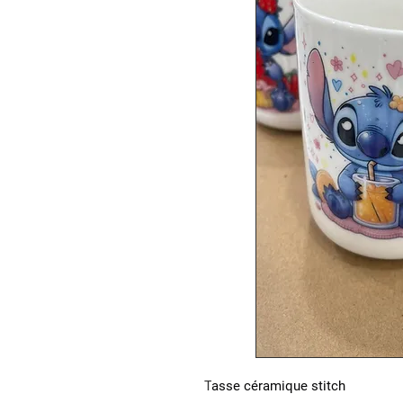
T
asse céramique stitch