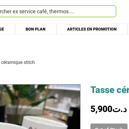
cher ex service café, thermos....
GE
BON PLAN
ARTICLES EN PROMOTION
 céramique stitch
Tasse cé
5,900د.ت