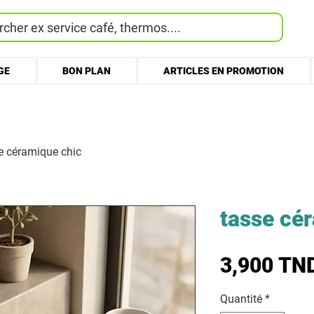
cher ex service café, thermos....
GE
BON PLAN
ARTICLES EN PROMOTION
e céramique chic
tasse cé
3,900 TN
Quantité
*