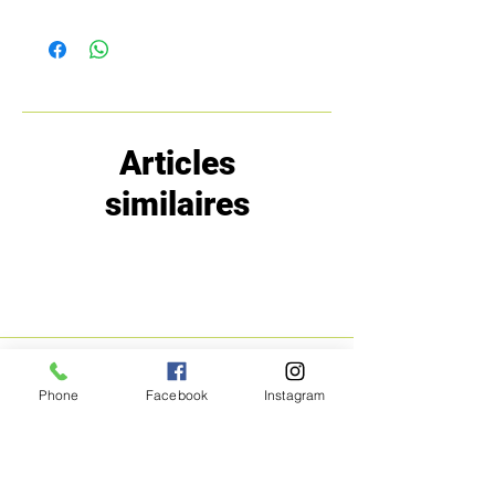
Articles
similaires
MENU
POLITIQUE
Phone
Facebook
Instagram
Boutique
Expéditions et
Prestige
retours