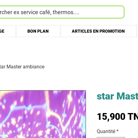
cher ex service café, thermos....
GE
BON PLAN
ARTICLES EN PROMOTION
tar Master ambiance
star Mas
15,900 T
Quantité
*