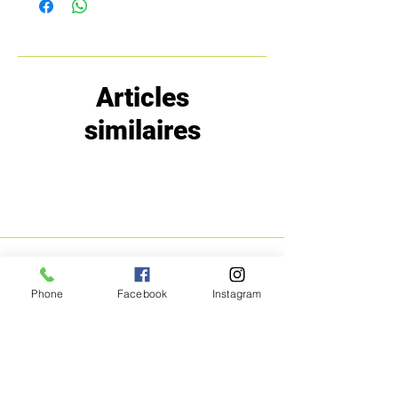
Articles
similaires
MENU
POLITIQUE
Phone
Facebook
Instagram
Boutique
Expéditions et
Prestige
retours
Bon Plans
A propos