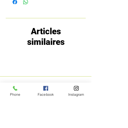
Articles
similaires
MENU
POLITIQUE
Phone
Facebook
Instagram
Boutique
Expéditions et
Prestige
retours
Bon Plans
A propos