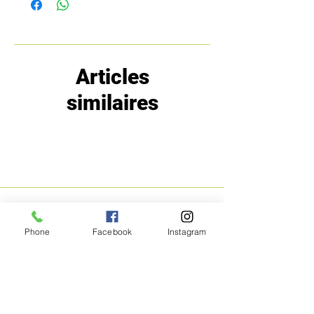
Articles
similaires
MENU
POLITIQUE
Phone
Facebook
Instagram
Boutique
Expéditions et
Prestige
retours
Bon Plans
A propos