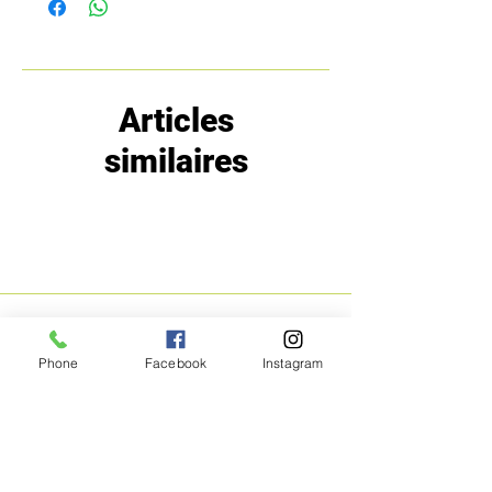
Articles
similaires
MENU
POLITIQUE
Phone
Facebook
Instagram
Boutique
Expéditions et
Prestige
retours
Bon Plans
A propos