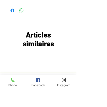
Articles
similaires
MENU
POLITIQUE
Phone
Facebook
Instagram
Boutique
Expéditions et
Prestige
retours