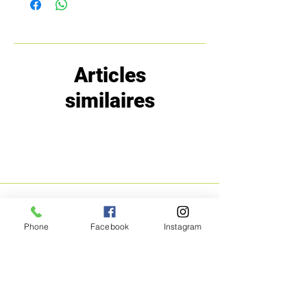
Articles
similaires
MENU
POLITIQUE
Phone
Facebook
Instagram
Boutique
Expéditions et
Prestige
retours
Bon Plans
A propos