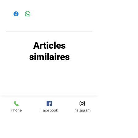
Articles
similaires
MENU
POLITIQUE
Phone
Facebook
Instagram
Boutique
Expéditions et
Prestige
retours