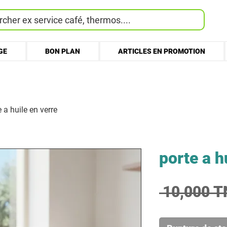
cher ex service café, thermos....
GE
BON PLAN
ARTICLES EN PROMOTION
e a huile en verre
porte a h
 10,000 T