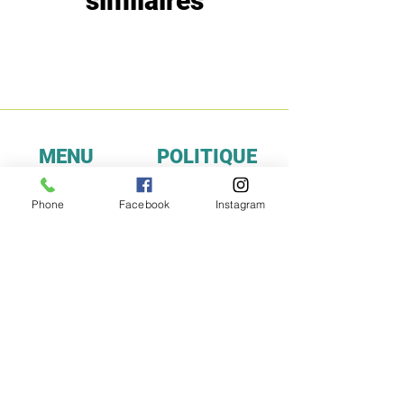
similaires
MENU
POLITIQUE
Boutique
Expéditions et
Phone
Facebook
Instagram
Prestige
retours
Bon Plans
A propos
Contact
Méthodes de
paiement
FAQ