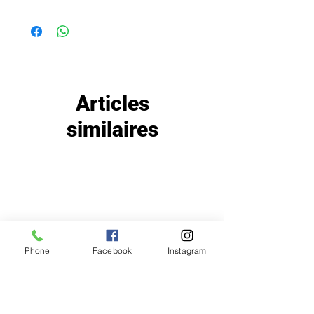
Articles
similaires
MENU
POLITIQUE
Phone
Facebook
Instagram
Boutique
Expéditions et
Prestige
retours