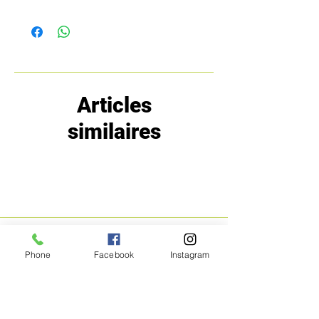
Articles
similaires
MENU
POLITIQUE
Phone
Facebook
Instagram
Boutique
Expéditions et
Prestige
retours