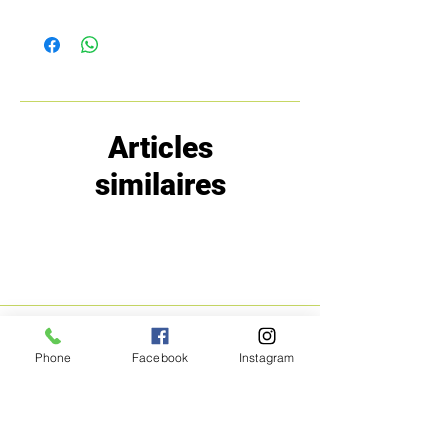
Articles
similaires
MENU
POLITIQUE
Phone
Facebook
Instagram
Boutique
Expéditions et
Prestige
retours