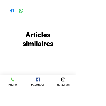
Articles
similaires
MENU
POLITIQUE
Phone
Facebook
Instagram
Boutique
Expéditions et
Prestige
retours