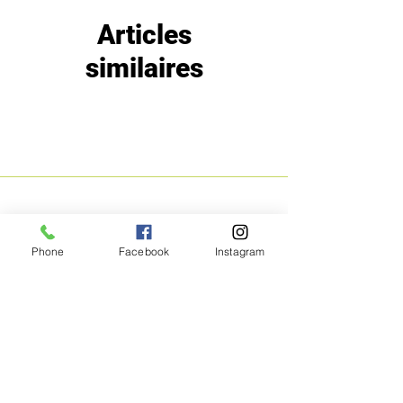
Articles
similaires
MENU
POLITIQUE
Phone
Facebook
Instagram
Boutique
Expéditions et
Prestige
retours
Bon Plans
A propos
Contact
Méthodes de
paiement