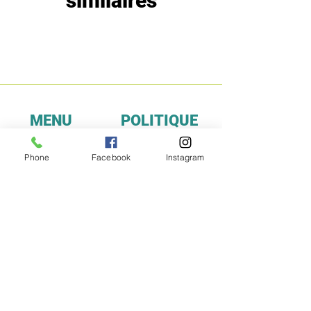
similaires
MENU
POLITIQUE
Boutique
Expéditions et
Phone
Facebook
Instagram
Prestige
retours
Bon Plans
A propos
Contact
Méthodes de
paiement
FAQ