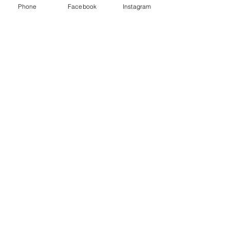
Phone
Facebook
Instagram
MENU
POLITIQUE
Boutique
Expéditions et
Prestige
retours
Bon Plans
A propos
Contact
Méthodes de
paiement
FAQ