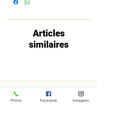
Articles
similaires
MENU
POLITIQUE
Phone
Facebook
Instagram
Boutique
Expéditions et
Prestige
retours
Bon Plans
A propos