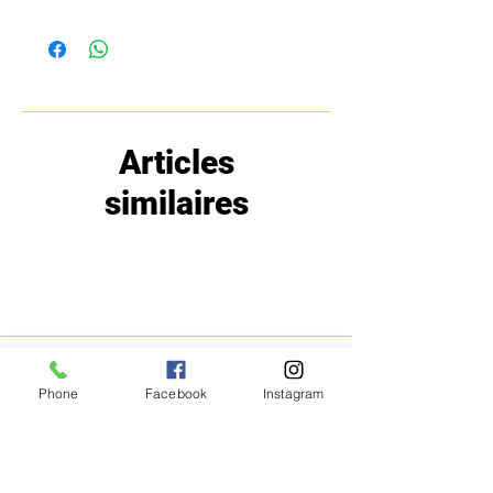
Articles
similaires
MENU
POLITIQUE
Phone
Facebook
Instagram
Boutique
Expéditions et
Prestige
retours