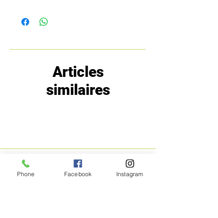
Articles
similaires
MENU
POLITIQUE
Phone
Facebook
Instagram
Boutique
Expéditions et
Prestige
retours