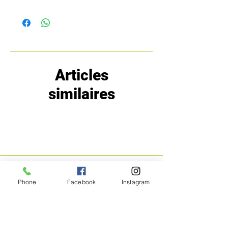
Articles
similaires
MENU
POLITIQUE
Phone
Facebook
Instagram
Boutique
Expéditions et
Prestige
retours