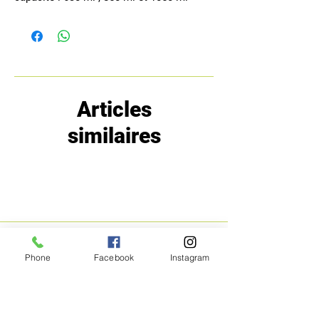
Articles
similaires
MENU
POLITIQUE
Phone
Facebook
Instagram
Boutique
Expéditions et
Prestige
retours