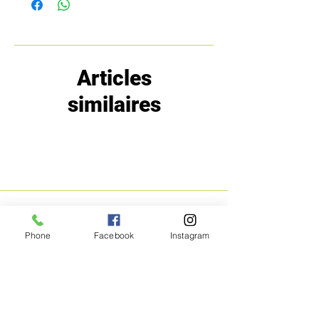
Articles
similaires
MENU
POLITIQUE
Phone
Facebook
Instagram
Boutique
Expéditions et
Prestige
retours
Bon Plans
A propos