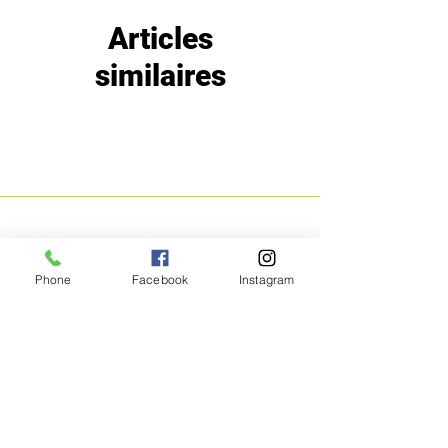
Articles
similaires
MENU
POLITIQUE
Phone
Facebook
Instagram
Boutique
Expéditions et
Prestige
retours
Bon Plans
A propos
Contact
Méthodes de
paiement