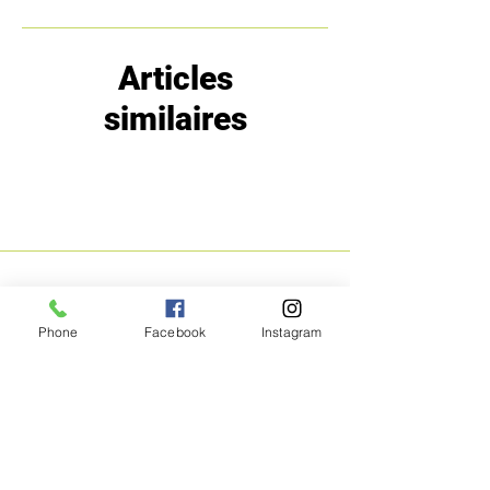
Articles
similaires
MENU
POLITIQUE
Phone
Facebook
Instagram
Boutique
Expéditions et
Prestige
retours
Bon Plans
A propos
Contact
Méthodes de