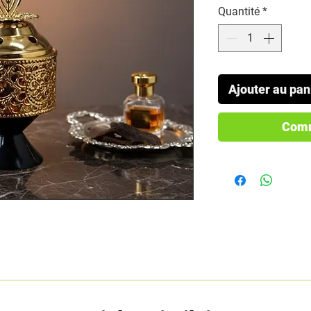
Quantité
*
Ajouter au pan
Comm