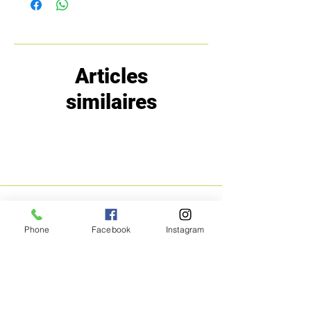
Articles
similaires
MENU
POLITIQUE
Phone
Facebook
Instagram
Boutique
Expéditions et
Prestige
retours
Bon Plans
A propos