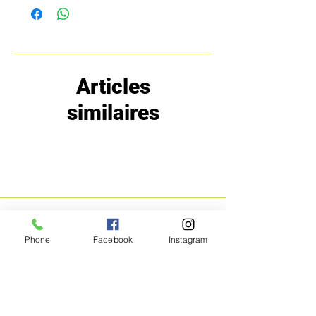
Articles
similaires
MENU
POLITIQUE
Phone
Facebook
Instagram
Boutique
Expéditions et
Prestige
retours
Bon Plans
A propos