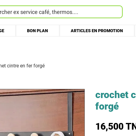
cher ex service café, thermos....
GE
BON PLAN
ARTICLES EN PROMOTION
het cintre en fer forgé
crochet c
forgé
16,500 T