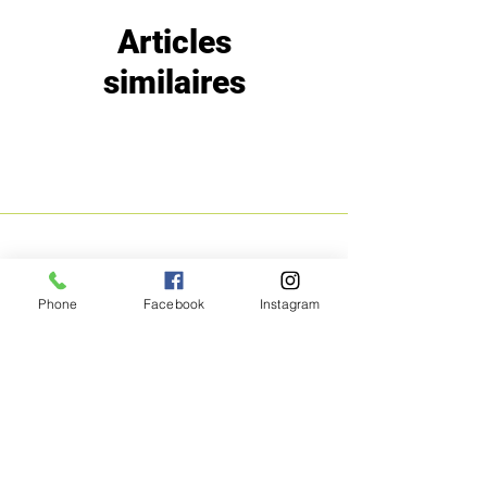
Articles
similaires
MENU
POLITIQUE
Phone
Facebook
Instagram
Boutique
Expéditions et
Prestige
retours
Bon Plans
A propos
Contact
Méthodes de
paiement