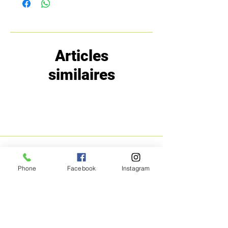
Articles
similaires
MENU
POLITIQUE
Phone
Facebook
Instagram
Boutique
Expéditions et
Prestige
retours
Bon Plans
A propos