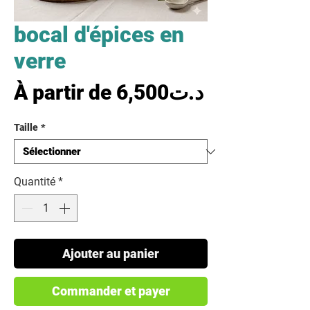
bocal d'épices en
verre
Prix promo
À partir de
6,500د.ت
Taille
*
Quantité
*
Ajouter au panier
Commander et payer