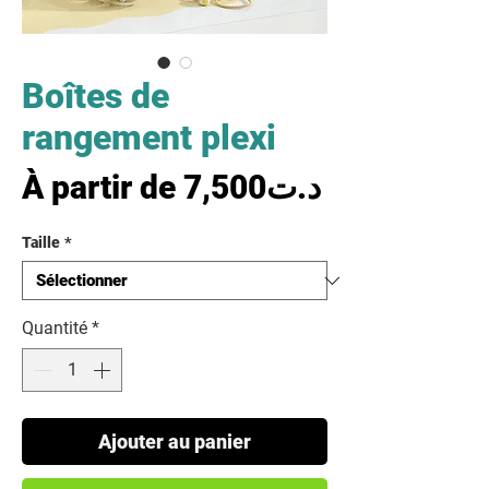
Boîtes de
rangement plexi
Prix promo
À partir de
7,500د.ت
Taille
*
Quantité
*
Ajouter au panier