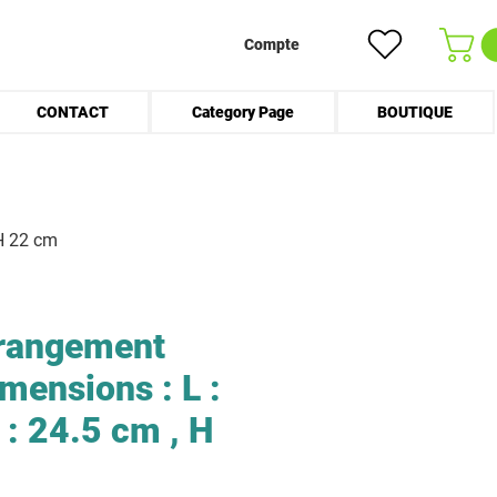
Compte
CONTACT
Category Page
BOUTIQUE
 H 22 cm
 rangement
imensions : L :
 : 24.5 cm , H