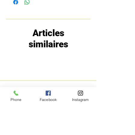
Articles
similaires
MENU
POLITIQUE
Phone
Facebook
Instagram
Boutique
Expéditions et
Prestige
retours
Bon Plans
A propos