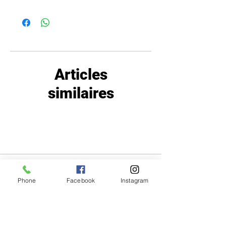
Articles
similaires
MENU
POLITIQUE
Phone
Facebook
Instagram
Boutique
Expéditions et
Prestige
retours